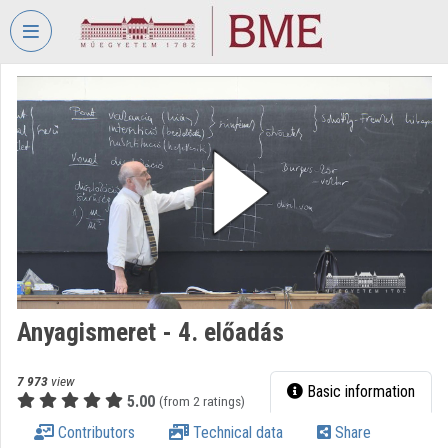
Skip header
Skip menu
Skip content
VIDEO
TORIUM
BUDAPEST
UNIVERSITY
OF
TECHNOLOGY
AND
ECONOMICS
Organization home
Anyagismeret - 4. előadás
Log In
Organization discovery
7 973
view
Basic information
5.00
(from 2 ratings)
Categories
Contributors
Technical data
Share