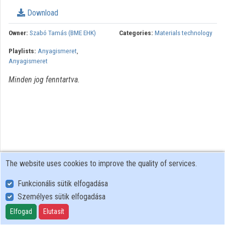
Organization playlists
Download
Organizations
Owner:
Szabó Tamás (BME EHK)
Categories:
Materials technology
Playlists:
Anyagismeret
,
Contributors
Anyagismeret
Minden jog fenntartva.
The website uses cookies to improve the quality of services.
Funkcionális sütik elfogadása
Személyes sütik elfogadása
User Policy
Adatkezelési tájékoztató (en)
Elfogad
Elutasít
Cookie Policy