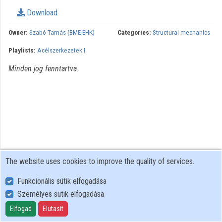
Organization playlists
Download
Organizations
Owner:
Szabó Tamás (BME EHK)
Categories:
Structural mechanics
Playlists:
Acélszerkezetek I.
Contributors
Minden jog fenntartva.
The website uses cookies to improve the quality of services.
Funkcionális sütik elfogadása
Személyes sütik elfogadása
User Policy
Adatkezelési tájékoztató (en)
Elfogad
Elutasít
Cookie Policy