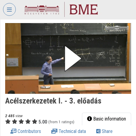
Skip header
Skip menu
Skip content
VIDEO
TORIUM
BUDAPEST
UNIVERSITY
OF
TECHNOLOGY
AND
ECONOMICS
Organization home
Acélszerkezetek I. - 3. előadás
Log In
Organization discovery
2 485
view
Basic information
5.00
(from 1 ratings)
Categories
Contributors
Technical data
Share