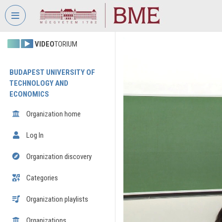
Skip header
Skip menu
Skip content
VIDEO
TORIUM
BUDAPEST UNIVERSITY OF
TECHNOLOGY AND
ECONOMICS
Organization home
Log In
Organization discovery
Categories
Organization playlists
Organizations