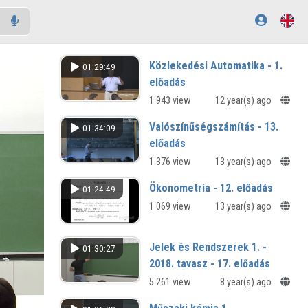
Közlekedési Automatika - 1.
01:29:49
előadás
1 943 view
12 year(s) ago
Valószínűségszámítás - 13.
01:34:09
előadás
1 376 view
13 year(s) ago
Ökonometria - 12. előadás
01:24:49
1 069 view
13 year(s) ago
Jelek és Rendszerek 1. -
01:30:27
2018. tavasz - 17. előadás
5 261 view
8 year(s) ago