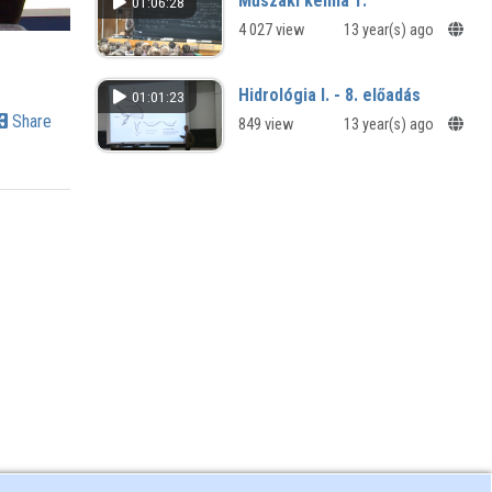
Műszaki kémia 1.
01:06:28
4 027 view
13 year(s) ago
Hidrológia I. - 8. előadás
01:01:23
Share
849 view
13 year(s) ago