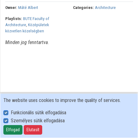
Organization playlists
Owner:
Máté Albert
Categories:
Architecture
Playlists:
BUTE Faculty of
Organizations
Architecture
,
Középületek
közvetlen közelségben
Contributors
Minden jog fenntartva.
The website uses cookies to improve the quality of services.
Funkcionális sütik elfogadása
Személyes sütik elfogadása
User Policy
Adatkezelési tájékoztató (en)
Elfogad
Elutasít
Cookie Policy