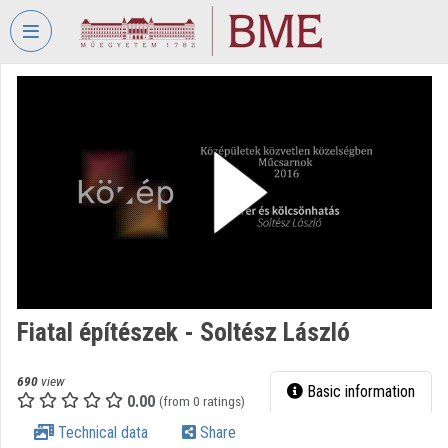
Skip header
Skip menu
Skip content
VIDEO
TORIUM
BUDAPEST
UNIVERSITY
OF
TECHNOLOGY
AND
ECONOMICS
Organization home
Fiatal építészek - Soltész László
Log In
Organization discovery
690
view
Basic information
0.00
(from 0 ratings)
Categories
Technical data
Share