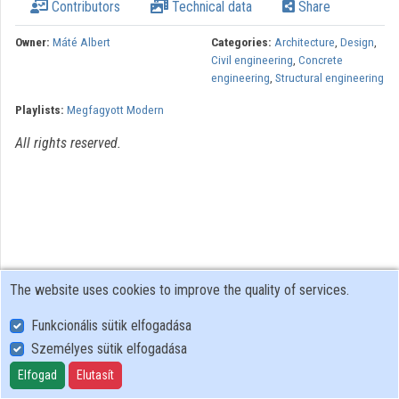
Contributors
Technical data
Share
Organization playlists
Owner:
Máté Albert
Categories:
Architecture
,
Design
,
Organizations
Civil engineering
,
Concrete
engineering
,
Structural engineering
Contributors
Playlists:
Megfagyott Modern
All rights reserved.
The website uses cookies to improve the quality of services.
Funkcionális sütik elfogadása
Személyes sütik elfogadása
User Policy
Adatkezelési tájékoztató (en)
Elfogad
Elutasít
Cookie Policy