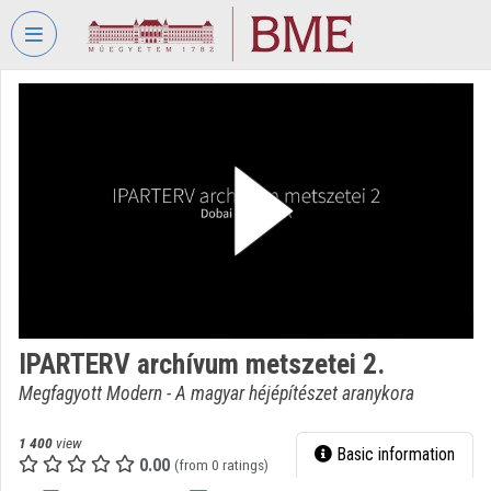
Skip header
Skip menu
Skip content
VIDEO
TORIUM
BUDAPEST
UNIVERSITY
OF
TECHNOLOGY
AND
ECONOMICS
Organization home
IPARTERV archívum metszetei 2.
Log In
Megfagyott Modern - A magyar héjépítészet aranykora
Organization discovery
1 400
view
Basic information
0.00
Categories
(from 0 ratings)