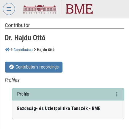
Skip header
Skip menu
Skip content
Contributor
VIDEO
TORIUM
Dr. Hajdu Ottó
BUDAPEST
UNIVERSITY
Contributors
Hajdu Ottó
OF
TECHNOLOGY
Contributor's recordings
AND
ECONOMICS
Profiles
Organization home
Profile
Log In
Gazdaság- és Üzletpolitika Tanszék - BME
Organization discovery
Categories