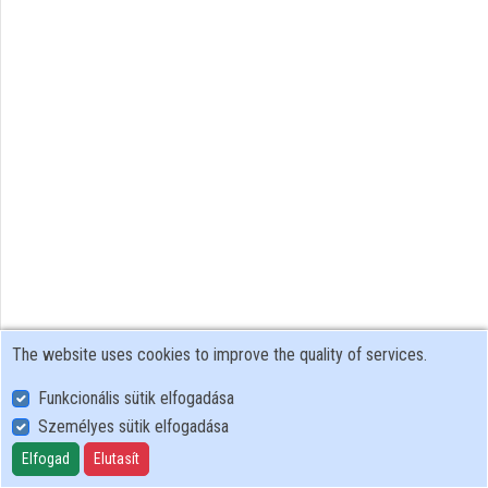
Organization playlists
Organizations
Contributors
The website uses cookies to improve the quality of services.
Funkcionális sütik elfogadása
Személyes sütik elfogadása
User Policy
Adatkezelési tájékoztató (en)
Elfogad
Elutasít
Cookie Policy